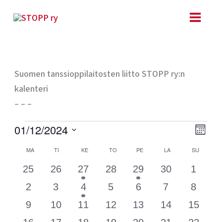
Siirry
sisältöön
MAANANTAI
TIISTAI
KESKIVIIKKO
TORSTAI
PERJANTAI
LAUANTAI
SUNNUN
Suomen tanssioppilaitosten liitto STOPP ry:n
kalenteri
– – –
Tapahtumat
Ta
Näk
01/12/2024
KUUKA
Vie
navig
Valitse
Kalenteri
MA
TI
KE
TO
PE
LA
SU
Nav
päivä.
/
0
0
1
0
1
0
0
25
26
27
28
29
30
1
Tapahtumat
tapahtumat
tapahtumat
tapahtuma
tapahtumat
tapahtuma
tapahtumat
tapaht
0
0
1
0
0
0
0
2
3
4
5
6
7
8
tapahtumat
tapahtumat
tapahtuma
tapahtumat
tapahtumat
tapahtumat
tapaht
0
0
0
0
0
0
0
9
10
11
12
13
14
15
tapahtumat
tapahtumat
tapahtumat
tapahtumat
tapahtumat
tapahtumat
tapaht