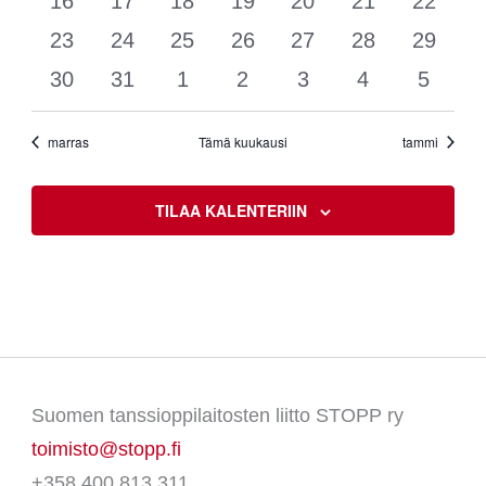
0
0
0
0
0
0
0
16
17
18
19
20
21
22
tapahtumat
tapahtumat
tapahtumat
tapahtumat
tapahtumat
tapahtumat
tapaht
0
0
0
0
0
0
0
23
24
25
26
27
28
29
tapahtumat
tapahtumat
tapahtumat
tapahtumat
tapahtumat
tapahtumat
tapaht
0
0
0
0
0
0
0
30
31
1
2
3
4
5
tapahtumat
tapahtumat
tapahtumat
tapahtumat
tapahtumat
tapahtumat
tapaht
marras
Tämä kuukausi
tammi
TILAA KALENTERIIN
Suomen tanssioppilaitosten liitto STOPP ry
toimisto@stopp.fi
+358 400 813 311