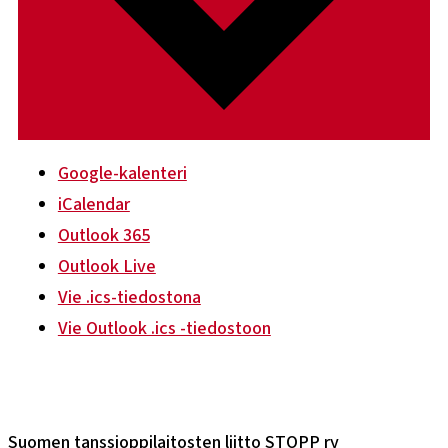
Google-kalenteri
iCalendar
Outlook 365
Outlook Live
Vie .ics-tiedostona
Vie Outlook .ics -tiedostoon
Suomen tanssioppilaitosten liitto STOPP ry