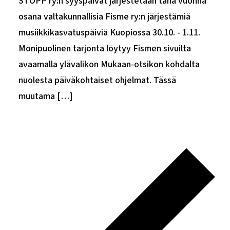
STOPP ry:n syyspäivät järjestetään tänä vuonna
osana valtakunnallisia Fisme ry:n järjestämiä
musiikkikasvatuspäiviä Kuopiossa 30.10. - 1.11.
Monipuolinen tarjonta löytyy Fismen sivuilta
avaamalla ylävalikon Mukaan-otsikon kohdalta
nuolesta päiväkohtaiset ohjelmat. Tässä
muutama […]