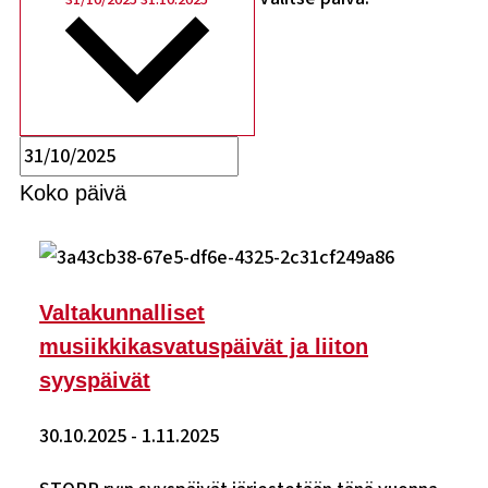
Koko päivä
Valtakunnalliset
musiikkikasvatuspäivät ja liiton
syyspäivät
30.10.2025
-
1.11.2025