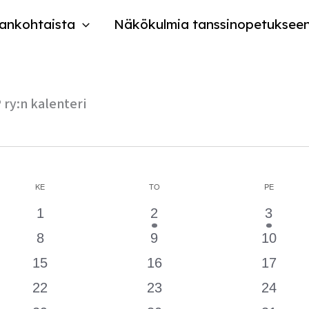
ankohtaista
Näkökulmia tanssinopetuksee
KESKIVIIKKO
TORSTAI
PERJANT
ry:n kalenteri
KE
TO
PE
0
1
1
1
2
3
tapahtumat
tapahtuma
tapaht
0
0
0
8
9
10
tapahtumat
tapahtumat
tapaht
0
0
0
15
16
17
tapahtumat
tapahtumat
tapaht
0
0
0
22
23
24
tapahtumat
tapahtumat
tapaht