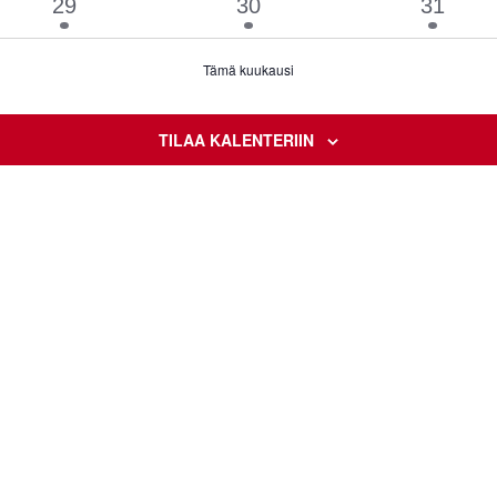
1
1
1
29
30
31
tapahtuma
tapahtuma
tapaht
Tämä kuukausi
TILAA KALENTERIIN