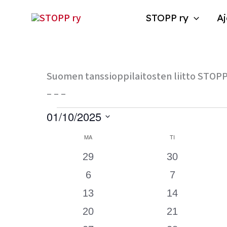
Siirry
STOPP ry
Aj
sisältöön
MAANANTAI
TIISTAI
Suomen tanssioppilaitosten liitto STOPP 
– – –
Tapahtumat
01/10/2025
Valitse
Kalenteri
MA
TI
päivä.
/
0
0
29
30
Tapahtumat
tapahtumat
tapahtumat
0
0
6
7
tapahtumat
tapahtumat
0
0
13
14
tapahtumat
tapahtumat
0
0
20
21
tapahtumat
tapahtumat