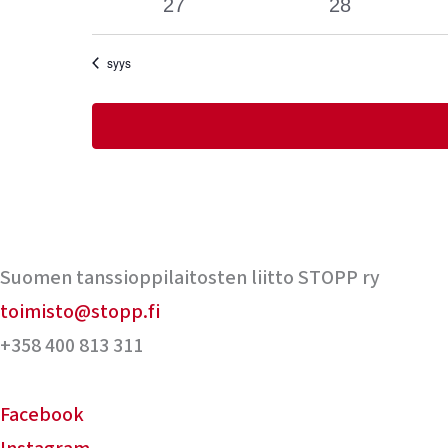
0
0
27
28
tapahtumat
tapahtumat
syys
Suomen tanssioppilaitosten liitto STOPP ry
toimisto@stopp.fi
+358 400 813 311
Facebook