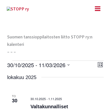
Siirry
sisältöön
Suomen tanssioppilaitosten liitto STOPP ry:n
kalenteri
– – –
Tapahtumat
Ta
Näk
30/10/2025
 - 
11/03/2026
LISTA
Vie
navig
Valitse
lokakuu 2025
Nav
päivä.
TO
30.10.2025
-
1.11.2025
30
Valtakunnalliset