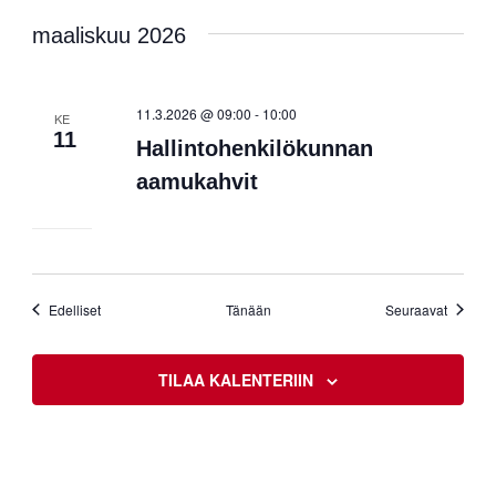
maaliskuu 2026
11.3.2026 @ 09:00
-
10:00
KE
11
Hallintohenkilökunnan
aamukahvit
Tapahtumat
Tapahtu
Edelliset
Tänään
Seuraavat
TILAA KALENTERIIN