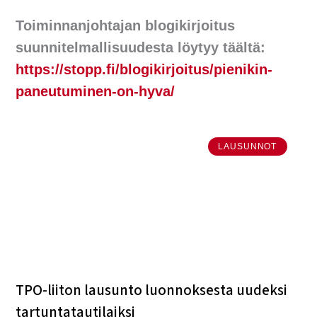
Toiminnanjohtajan blogikirjoitus
suunnitelmallisuudesta löytyy täältä:
https://stopp.fi/blogikirjoitus/pienikin-
paneutuminen-on-hyva/
LAUSUNNOT
TPO-liiton lausunto luonnoksesta uudeksi
tartuntatautilaiksi