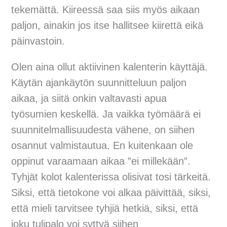
tekemättä. Kiireessä saa siis myös aikaan
paljon, ainakin jos itse hallitsee kiirettä eikä
päinvastoin.
Olen aina ollut aktiivinen kalenterin käyttäjä.
Käytän ajankäytön suunnitteluun paljon
aikaa, ja siitä onkin valtavasti apua
työsumien keskellä. Ja vaikka työmäärä ei
suunnitelmallisuudesta vähene, on siihen
osannut valmistautua. En kuitenkaan ole
oppinut varaamaan aikaa ”ei millekään”.
Tyhjät kolot kalenterissa olisivat tosi tärkeitä.
Siksi, että tietokone voi alkaa päivittää, siksi,
että mieli tarvitsee tyhjiä hetkiä, siksi, että
joku tulipalo voi syttyä siihen