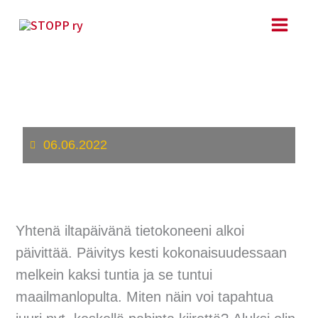
Siirry
sisältöön
Kiireestä kiireettömyyteen
06.06.2022
Yhtenä iltapäivänä tietokoneeni alkoi
päivittää. Päivitys kesti kokonaisuudessaan
melkein kaksi tuntia ja se tuntui
maailmanlopulta. Miten näin voi tapahtua