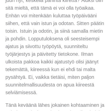
juuri nyt, keskellä pahinta kiirettä? Aluksi olin
sitä mieltä, että tämä ei voi olla työaikaa.
Enhän voi mitenkään kuluttaa työpäivääni
siihen, että vain istun ja odotan. Sitten päätin
toisin. Istuin ja odotin, ja siinä samalla mietin
ja pohdin. Lopputuloksena oli seesteisempi
ajatus ja siivottu työpöytä, suunniteltu
työjärjestys ja päivitetty tietokone. Ilman
ulkoista pakkoa kaikki ajatustyö olisi jäänyt
tekemättä, kiireessä kun ei ehdi tai malta
pysähtyä. Ei, vaikka tietäisi, miten paljon
suunnitelmallisuudesta on apua kiireestä
selviämisessä.
Tänä keväänä lähes jokainen kohtaaminen ja