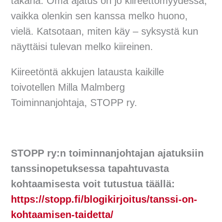
takana. Oma ajatus on jo kiireettömyydessä,
vaikka olenkin sen kanssa melko huono,
vielä. Katsotaan, miten käy – syksystä kun
näyttäisi tulevan melko kiireinen.
Kiireetöntä akkujen latausta kaikille
toivotellen Milla Malmberg
Toiminnanjohtaja, STOPP ry.
STOPP ry:n toiminnanjohtajan ajatuksiin
tanssinopetuksessa tapahtuvasta
kohtaamisesta voit tutustua täällä:
https://stopp.fi/blogikirjoitus/tanssi-on-
kohtaamisen-taidetta/