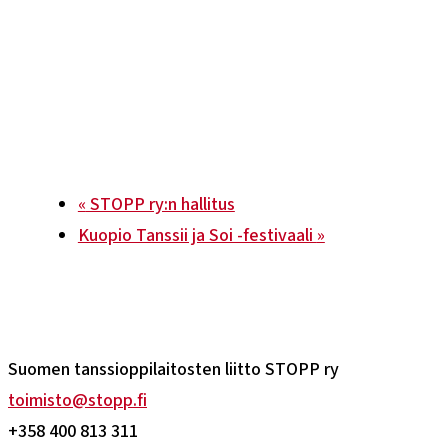
«
STOPP ry:n hallitus
Kuopio Tanssii ja Soi -festivaali
»
Suomen tanssioppilaitosten liitto STOPP ry
toimisto@stopp.fi
+358 400 813 311