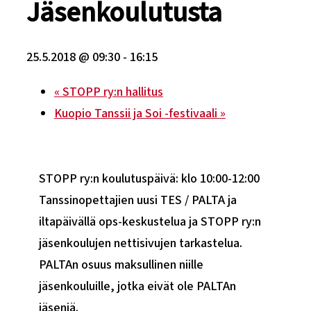
Jäsenkoulutusta
25.5.2018 @ 09:30
-
16:15
«
STOPP ry:n hallitus
Kuopio Tanssii ja Soi -festivaali
»
STOPP ry:n koulutuspäivä: klo 10:00-12:00
Tanssinopettajien uusi TES / PALTA ja
iltapäivällä ops-keskustelua ja STOPP ry:n
jäsenkoulujen nettisivujen tarkastelua.
PALTAn osuus maksullinen niille
jäsenkouluille, jotka eivät ole PALTAn
jäseniä.