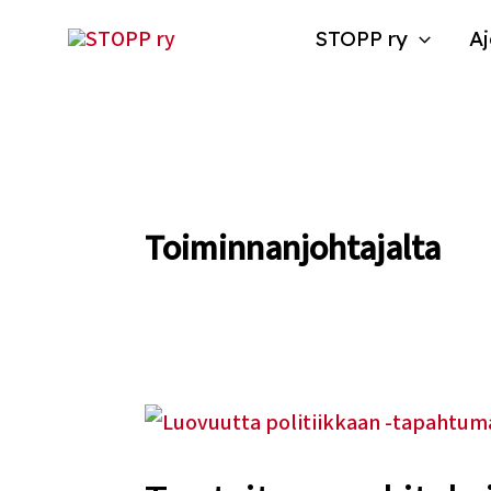
Siirry
STOPP ry
Aj
sisältöön
Toiminnanjohtajalta
Tunteita,
merkityksiä