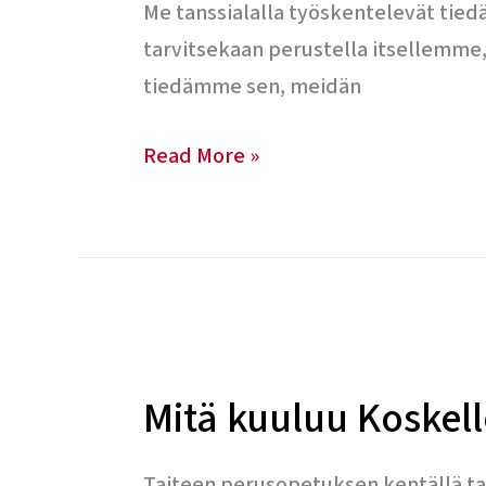
tanssin
Me tanssialalla työskentelevät tied
taiteen
tarvitsekaan perustella itsellemme,
perusopetuksen
tiedämme sen, meidän
taloudellisesta
saavutettavuudesta
Read More »
Mitä
kuuluu
Mitä kuuluu Koskell
Koskelle?
Taiteen perusopetuksen kentällä tap