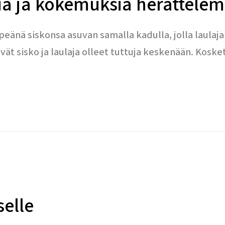
siä ja kokemuksia herättele
eänä siskonsa asuvan samalla kadulla, jolla laulaja
vät sisko ja laulaja olleet tuttuja keskenään. Koske
selle