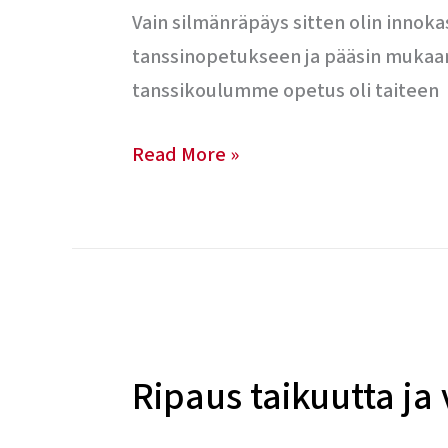
Vain silmänräpäys sitten olin innokas
tanssinopetukseen ja pääsin mukaan e
tanssikoulumme opetus oli taiteen
Read More »
Ripaus
taikuutta
Ripaus taikuutta ja 
ja
värivaloja