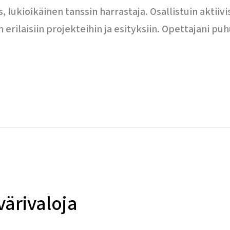
, lukioikäinen tanssin harrastaja. Osallistuin aktiiv
rilaisiin projekteihin ja esityksiin. Opettajani puhu
värivaloja