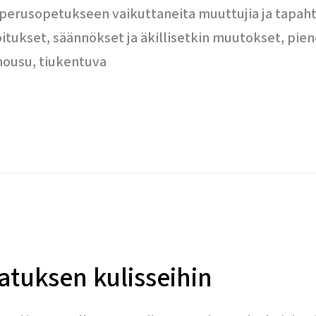
n perusopetukseen vaikuttaneita muuttujia ja tapa
itukset, säännökset ja äkillisetkin muutokset, pie
 nousu, tiukentuva
atuksen kulisseihin