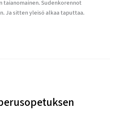
i on taianomainen. Sudenkorennot
än. Ja sitten yleisö alkaa taputtaa.
n perusopetuksen