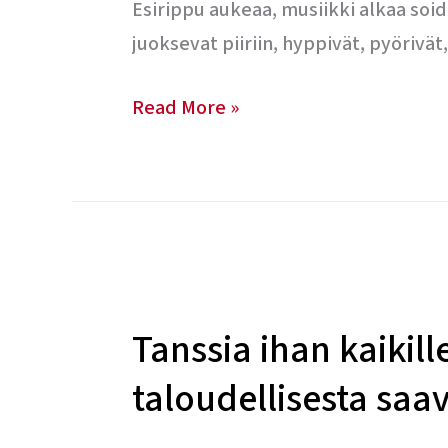
Esirippu aukeaa, musiikki alkaa soi
juoksevat piiriin, hyppivät, pyörivät,
Read More »
Tanssia
ihan
Tanssia ihan kaikil
kaikille
–
taloudellisesta saa
ajatuksia