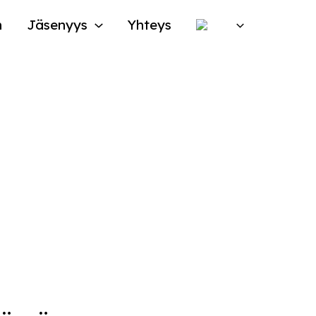
n
Jäsenyys
Yhteys