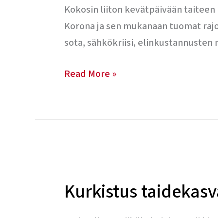
Kokosin liiton kevätpäivään taitee
Korona ja sen mukanaan tuomat rajo
sota, sähkökriisi, elinkustannusten
Read More »
Kurkistus
taidekasvatuksen
Kurkistus taidekasv
kulisseihin