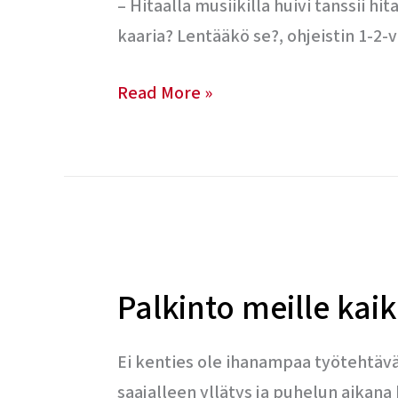
– Hitaalla musiikilla huivi tanssii hi
kaaria? Lentääkö se?, ohjeistin 1-2-
Read More »
Palkinto
meille
Palkinto meille kaik
kaikille
Ei kenties ole ihanampaa työtehtävää
saajalleen yllätys ja puhelun aikan