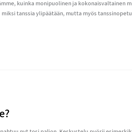
ämme, kuinka monipuolinen ja kokonaisvaltainen mer
 miksi tanssia ylipäätään, mutta myös tanssinopetu
e?
ahtuu nyt tosi paljon. Keskustelu pyörii esimerkik