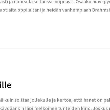
taasti ja nopealla se tanssii nopeasti. Osaako huivi p
vuotiaita oppilaitani ja heidän vanhempiaan Brahmsi
ille
 kuin soittaa jollekulle ja kertoa, että hänet on pa
a käydäänkin läpi melkoinen tunteiden kirjo. Joskus