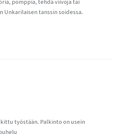
yöriä, pomppia, tehdä viivoja tai
n Unkarilaisen tanssin soidessa.
lkittu työstään. Palkinto on usein
 puhelu