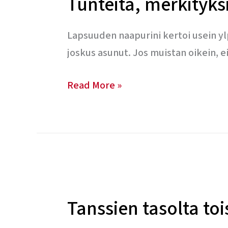
Tunteita, merkityk
ja
kokemuksia
Lapsuuden naapurini kertoi usein ylp
herättelemässä
joskus asunut. Jos muistan oikein, ei
Read More »
Tanssien
tasolta
Tanssien tasolta toi
toiselle