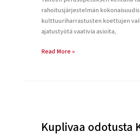
rahoitusjärjestelmän kokonaisuudis
kulttuuriharrastusten koettujen vai
ajatustyötä vaativia asioita,
Read More »
Kuplivaa
odotusta
Kuplivaa odotusta 
Kosken
äärellä