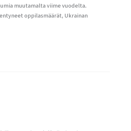
htumia muutamalta viime vuodelta.
nentyneet oppilasmäärät, Ukrainan