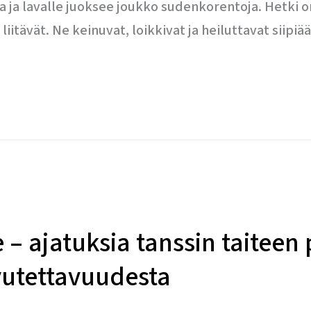
da ja lavalle juoksee joukko sudenkorentoja. Hetk
 liitävät. Ne keinuvat, loikkivat ja heiluttavat siipiä
le – ajatuksia tanssin taitee
vutettavuudesta