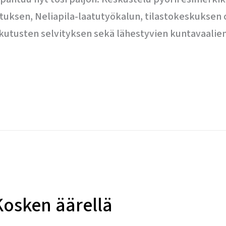
tuksen, Neliapila-laatutyökalun, tilastokeskuksen 
kutusten selvityksen sekä lähestyvien kuntavaalien
Kosken äärellä