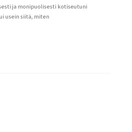
isesti ja monipuolisesti kotiseutuni
i usein siitä, miten