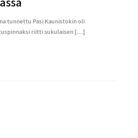
mässä
na tunnettu Pasi Kaunistokin oli
tuspinnaksi riitti sukulaisen […]